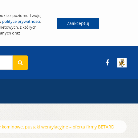
ookie z poziomu Twojej
 w
polityce prywatności
.
Zaakceptuj
netowych, z których
wanych oraz
 kominowe, pustaki wentylacyjne – oferta firmy BETARD