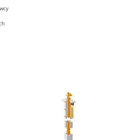
awcy
ch