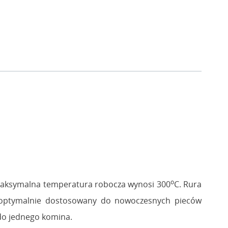
o
 maksymalna temperatura robocza wynosi 300
C. Rura
t optymalnie dostosowany do nowoczesnych pieców
 do jednego komina.