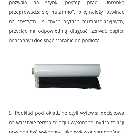
pozwala na szybki postęp prac. Obróbkę
przeprowadza się "na zimno", rolkę należy rozwinąć
na czystych i suchych płytach termoizolacyjnych,
przyciąć na odpowiednią długość, zerwać papier
ochronny i docisnąć staranie do podłoża.
5. Podkład pod okładzinę czyli wylewka dociskowa
na warstwie termoizolacji i wykonanej hydroizolacji
powinna być wykonana jako wylewka samonośna z