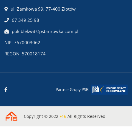
ul. Zamkowa 99, 77-400 Złotów
67 349 25 98
pok.blekwit@psbmrowka.com.pl
NIP: 7670003062
REGON: 570018174
Partner Grupy PSB
Copyright © 2022
F16
All Rights Reserved.