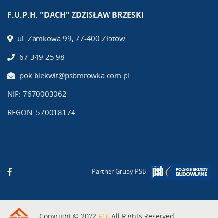
F.U.P.H. "DACH" ZDZISŁAW BRZESKI
ul. Zamkowa 99, 77-400 Złotów
67 349 25 98
pok.blekwit@psbmrowka.com.pl
NIP: 7670003062
REGON: 570018174
Partner Grupy PSB
Copyright © 2022
F16
All Rights Reserved.