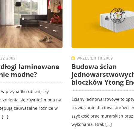
22 2009
WRZESIEŃ 10 2009
odłogi laminowane
Budowa ścian
cnie modne?
jednowarstwowych
bloczków Ytong En
 w przypadku ubrań, czy
Ściany jednowarstwowe to opt
 zmienia się również moda na
rozwiązanie dla inwestorów ce
tępują zauważalne różnice w
szybkość prac murarskich oraz
[...]
wykonania. Brak [...]