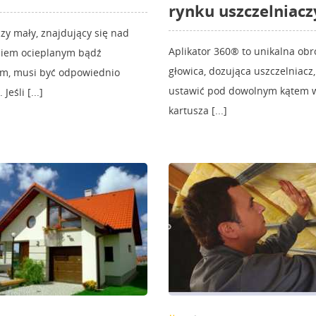
rynku uszczelniacz
czy mały, znajdujący się nad
Aplikator 360® to unikalna ob
iem ocieplanym bądź
głowica, dozująca uszczelniacz
ym, musi być odpowiednio
ustawić pod dowolnym kątem
Jeśli [...]
kartusza [...]