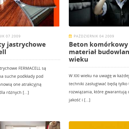
IK 07 2009
PAŹDZIERNIK 04 2009
y jastrychowe
Beton komórkowy
ll
materiał budowlan
wieku
strychowe FERMACELL są
W XXI wieku na uwagę w każdej
na suche podkłady pod
techniki zasługiwać będą tylko 
anowią one atrakcyjną
rozwiązania, które gwarantują
la różnych [...]
jakość i [...]