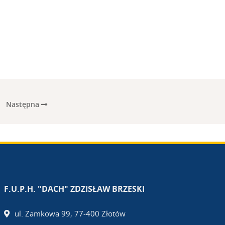
Następna
F.U.P.H. "DACH" ZDZISŁAW BRZESKI
ul. Zamkowa 99, 77-400 Złotów