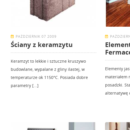
PAŹDZIERNIK 07 2009
PAŹDZIERN
Ściany z keramzytu
Element
Fermace
Keramzyt to lekkie i sztuczne kruszywo
Elementy ja
budowlane, wypalane z gliny ilastej, w
materiałem 
temperaturze ok 1150°C. Posiada dobre
posadzki. St
parametry [...]
alternatywę d