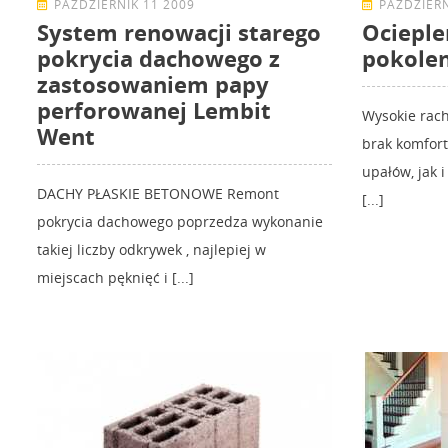
PAŹDZIERNIK 11 2009
PAŹDZIERN
System renowacji starego
Ocieple
pokrycia dachowego z
pokolen
zastosowaniem papy
perforowanej Lembit
Wysokie rac
Went
brak komfor
upałów, jak 
DACHY PŁASKIE BETONOWE Remont
[...]
pokrycia dachowego poprzedza wykonanie
takiej liczby odkrywek , najlepiej w
miejscach pęknięć i [...]