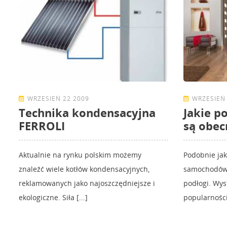
WRZESIEŃ 22 2009
WRZESIEŃ 
Technika kondensacyjna
Jakie p
FERROLI
są obe
Aktualnie na rynku polskim możemy
Podobnie jak
znaleźć wiele kotłów kondensacyjnych,
samochodów,
reklamowanych jako najoszczędniejsze i
podłogi. Wys
ekologiczne. Siła [...]
popularności 