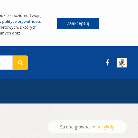
ookie z poziomu Twojej
 w
polityce prywatności
.
Zaakceptuj
netowych, z których
wanych oraz
Strona główna
Artykuły