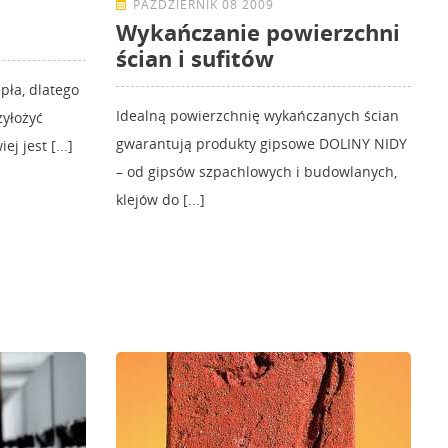
PAŹDZIERNIK 08 2009
Wykańczanie powierzchni
ścian i sufitów
pła, dlatego
Idealną powierzchnię wykańczanych ścian
zyłożyć
gwarantują produkty gipsowe DOLINY NIDY
j jest [...]
– od gipsów szpachlowych i budowlanych,
klejów do [...]