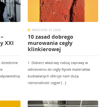
WRZESIEŃ 23 2009
 –
10 zasad dobrego
y XXI
murowania cegły
klinkierowej
 dziedzinie
1. Dobierz właściwy rodzaj zaprawy w
te
odniesieniu do cegły Rynek materiałów
 odpowiednią
budowlanych oferuje nam dużą
różnorodność cegieł [...]