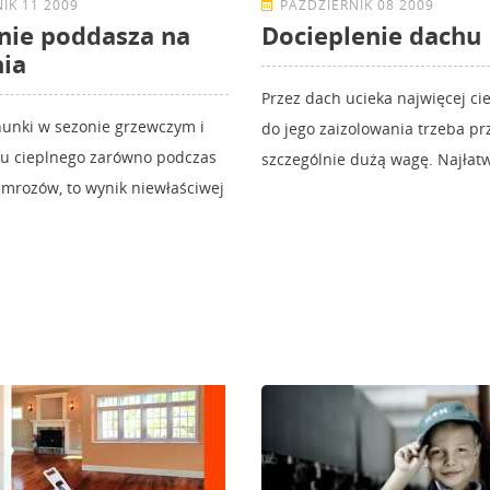
IK 11 2009
PAŹDZIERNIK 08 2009
nie poddasza na
Docieplenie dachu
ia
Przez dach ucieka najwięcej cie
hunki w sezonie grzewczym i
do jego zaizolowania trzeba pr
tu cieplnego zarówno podczas
szczególnie dużą wagę. Najłatwie
i mrozów, to wynik niewłaściwej