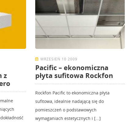
WRZESIEŃ 10 2009
Pacific – ekonomiczna
 z
płyta sufitowa Rockfon
ero
Rockfon Pacific to ekonomiczna płyta
ymalne
sufitowa, idealnie nadającą się do
niących
pomieszczeń o podstawowych
 dokładność
wymaganiach estetycznych i [...]