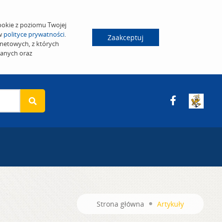
ookie z poziomu Twojej
 w
polityce prywatności
.
Zaakceptuj
netowych, z których
wanych oraz
Strona główna
Artykuły