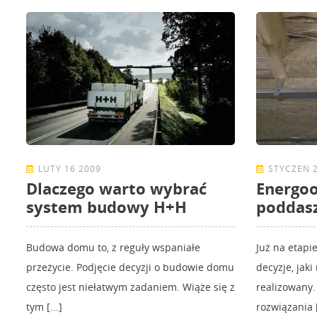
LUTY 16 2009
STYCZEŃ 2
Dlaczego warto wybrać
Energo
system budowy H+H
poddas
Budowa domu to, z reguły wspaniałe
Już na etapi
przeżycie. Podjęcie decyzji o budowie domu
decyzje, jak
często jest niełatwym zadaniem. Wiąże się z
realizowany
tym [...]
rozwiązania [