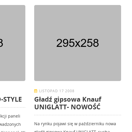
LISTOPAD 17 2008
O-STYLE
Gładź gipsowa Knauf
UNIGLATT- NOWOŚĆ
kcji paneli
Na rynku pojawi się w październiku nowa
owadzonych
gładź gipsowa Knauf UNIGLATT, sucha