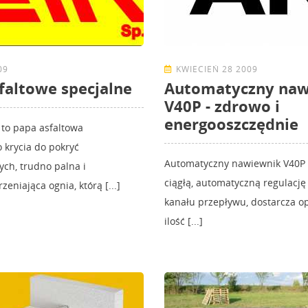
09
KWIECIEŃ 28 2009
faltowe specjalne
Automatyczny naw
V40P - zdrowo i
energooszczędnie
to papa asfaltowa
 krycia do pokryć
Automatyczny nawiewnik V40P
ch, trudno palna i
ciągłą, automatyczną regulację
zeniająca ognia, którą [...]
kanału przepływu, dostarcza o
ilość [...]