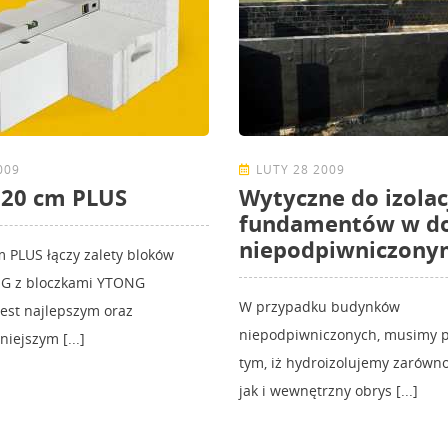
009
LUTY 28 2009
 20 cm PLUS
Wytyczne do izolac
fundamentów w 
niepodpiwniczony
 PLUS łączy zalety bloków
NG z bloczkami YTONG
W przypadku budynków
est najlepszym oraz
niepodpiwniczonych, musimy p
iejszym [...]
tym, iż hydroizolujemy zarówn
jak i wewnętrzny obrys [...]