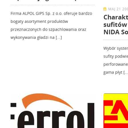
MAJ 21 20
Firma ALPOL GIPS Sp. z o.o. oferuje bardzo
Charakt
bogaty asortyment produktów
sufitów
przeznaczonych do szpachlowania oraz
NIDA So
wykonywania gładzi na [...]
Wybór system
sufity podwi
perforowane 
gama płyt [...