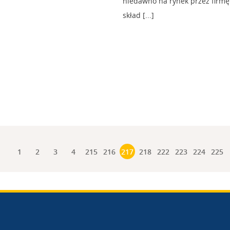
niedawno na rynek przez firmę
skład [...]
1
2
3
4
215
216
217
218
222
223
224
225