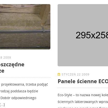
8 2009
oszczędne
ze
STYCZEŃ 22 2009
Panele ścienne EC
e projektowania, trzeba podjąć
i rodzaj poddasza będzie
Eco-Style – to nazwa nowej kole
. Dobór odpowiedniego
ściennych lakierowanych wpr
...]