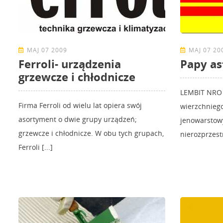
MAJ 07 2009
MAJ 07 20
Ferroli- urządzenia
Papy as
grzewcze i chłodnicze
LEMBIT NRO 
Firma Ferroli od wielu lat opiera swój
wierzchniego
asortyment o dwie grupy urządzeń;
jenowarstowy
grzewcze i chłodnicze. W obu tych grupach,
nierozprzestr
Ferroli [...]