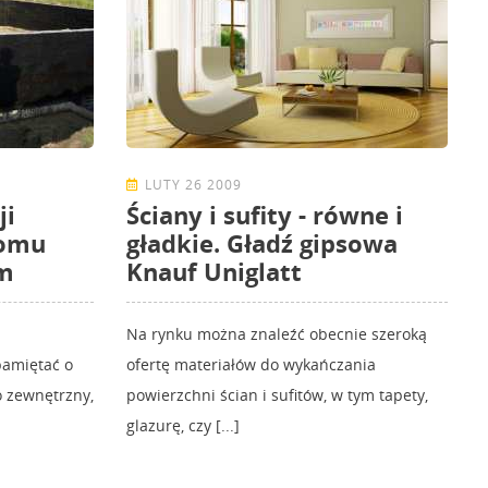
LUTY 26 2009
ji
Ściany i sufity - równe i
domu
gładkie. Gładź gipsowa
m
Knauf Uniglatt
Na rynku można znaleźć obecnie szeroką
amiętać o
ofertę materiałów do wykańczania
o zewnętrzny,
powierzchni ścian i sufitów, w tym tapety,
glazurę, czy [...]