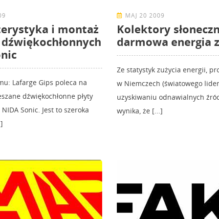
09
MAJ 20 2009
erystyka i montaż
Kolektory słoneczn
 dźwiękochłonnych
darmowa energia z
nic
Ze statystyk zużycia energii, 
u: Lafarge Gips poleca na
w Niemczech (światowego lide
eszane dźwiękochłonne płyty
uzyskiwaniu odnawialnych źród
NIDA Sonic. Jest to szeroka
wynika, że [...]
]