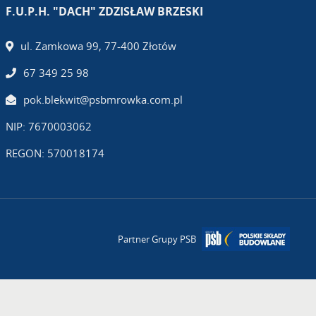
F.U.P.H. "DACH" ZDZISŁAW BRZESKI
ul. Zamkowa 99, 77-400 Złotów
67 349 25 98
pok.blekwit@psbmrowka.com.pl
NIP: 7670003062
REGON: 570018174
Partner Grupy PSB